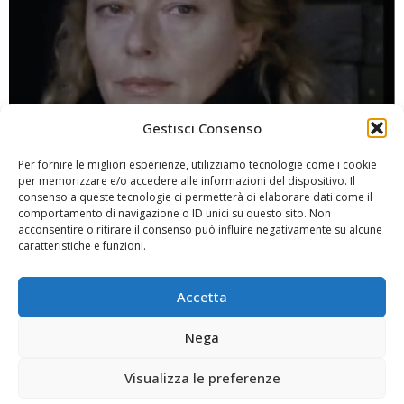
Gestisci Consenso
Per fornire le migliori esperienze, utilizziamo tecnologie come i cookie
Status In preparazione Formato 6 Episodi Temi Crime
per memorizzare e/o accedere alle informazioni del dispositivo. Il
Distopico Commovente SERIE La donna che morì due
consenso a queste tecnologie ci permetterà di elaborare dati come il
volte Adattamento di Les Retours des Cendres di Hubert
comportamento di navigazione o ID unici su questo sito. Non
acconsentire o ritirare il consenso può influire negativamente su alcune
Monteilhet
caratteristiche e funzioni.
Tutta la stanchezza del
Accetta
mondo
Nega
Visualizza le preferenze