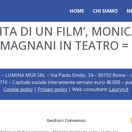
HOME
CHI SIAMO
N
ITA DI UN FILM’, MONI
MAGNANI IN TEATRO =
i – LUMINA MGR SRL – Via Paolo Emilio, 34 – 00192 Roma – Uf
10 – Capitale sociale interamente versato euro 40.000 – par
Cookie policy
|
Privacy policy
| Web consultant:
Lauryn.it
Gestisci Consenso