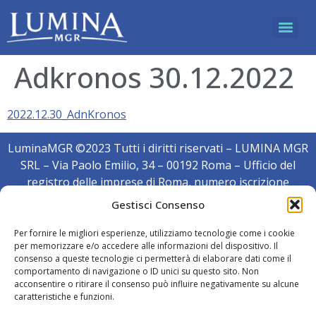
Adkronos 30.12.2022
2022.12.30_AdnKronos
LuminaMGR ©2023 Tutti i diritti riservati – LUMINA MGR
SRL – Via Paolo Emilio, 34 – 00192 Roma – Ufficio del
registro delle imprese di Roma, numero iscrizione
1671710 – Capitale sociale interamente versato euro
Gestisci Consenso
40.000 – partita iva/cf: 16717711002
Cookie policy
|
Privacy policy
| Web consultant:
Lauryn.it
Per fornire le migliori esperienze, utilizziamo tecnologie come i cookie
per memorizzare e/o accedere alle informazioni del dispositivo. Il
consenso a queste tecnologie ci permetterà di elaborare dati come il
comportamento di navigazione o ID unici su questo sito. Non
acconsentire o ritirare il consenso può influire negativamente su alcune
caratteristiche e funzioni.