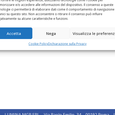
 fornire le migliori esperienze, utilizziamo tecnologie come i cookie per
la fiducia subito dimostrata da RaiCinema e dalla produzione 
orizzare e/o accedere alle informazioni del dispositivo. Il consenso a queste
nologie ci permetterà di elaborare dati come il comportamento di navigazione
unici su questo sito. Non acconsentire o ritirare il consenso può influire
ativamente su alcune caratteristiche e funzioni.
Accetta
Nega
Visualizza le preferen
Cookie Policy
Dichiarazione sulla Privacy
i – LUMINA MGR SRL – Via Paolo Emilio, 34 – 00192 Roma – Uf