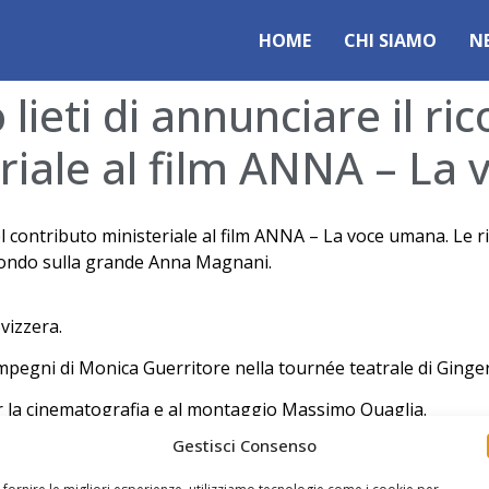
HOME
CHI SIAMO
N
lieti di annunciare il r
eriale al film ANNA – La
el contributo ministeriale al film ANNA – La voce umana. Le ri
 mondo sulla grande Anna Magnani.
Svizzera.
mpegni di Monica Guerritore nella tournée teatrale di Ginger
r la cinematografia e al montaggio Massimo Quaglia.
Gestisci Consenso
atori e a lui il film verrà dedicato.