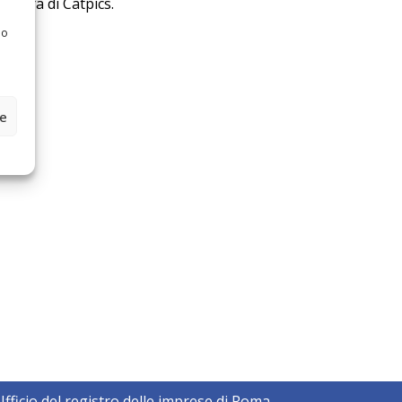
estera di Catpics.
 o
ze
ficio del registro delle imprese di Roma,