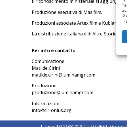
Per
Il riconoscimento ministeriale si aggiunge al
mem
tec
Produzione esecutiva di Masifilm.
ID 
neg
Produzioni associate Artex film e Kublaifilm.
La distribuzione italiana è di Altre Storie.
Per info e contatti:
Comunicazione
Matilde Cirini
matilde.cirini@luminamgr.com
Produzione
produzione@luminamgr.com
Informazioni
info@cir-onlus.org
LuminaMGR ©2023 Tutti i diritti riservat